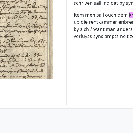
schriven sall ind dat by s
Item men sall ouch dem
k
up die rentkammer enbren
by sich / want man anders 
verluyss syns amptz neit 