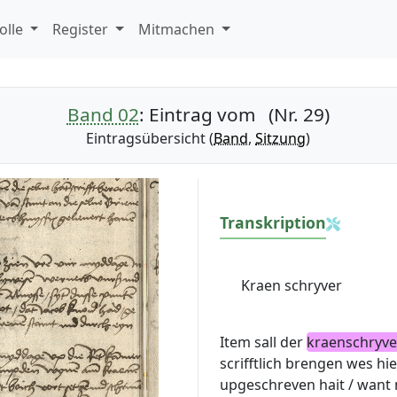
olle
Register
Mitmachen
Band 02
: Eintrag vom (Nr. 29)
Eintragsübersicht (
Band
,
Sitzung
)
Transkription
Kraen schryver
Item sall der
kraenschryve
scrifftlich brengen wes h
upgeschreven hait / want 