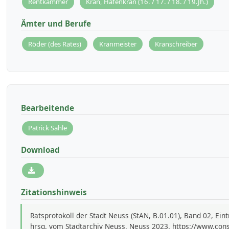
Rentkammer
Kran, Hafenkran (16. / 17. / 18. / 19.Jh.)
Ämter und Berufe
Röder (des Rates)
Kranmeister
Kranschreiber
Bearbeitende
Patrick Sahle
Download
Zitationshinweis
Ratsprotokoll der Stadt Neuss (StAN, B.01.01), Band 02, Ein
hrsg. vom Stadtarchiv Neuss, Neuss 2023. https://www.con