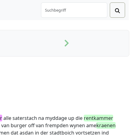
r
alle saterstach na myddage up die
rentkammer
ie van burger off van frempden wynen ame
kraenen
men dat asdan in der stadtboich vortsetzen ind