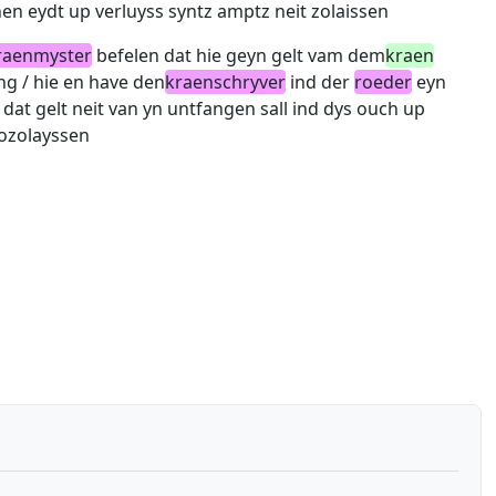
ynen eydt up verluyss syntz amptz neit zolaissen
raenmyster
befelen dat hie geyn gelt vam dem
kraen
g / hie en have den
kraenschryver
ind der
roeder
eyn
dat gelt neit van yn untfangen sall ind dys ouch up
zozolayssen