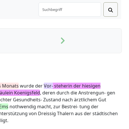
s Monats
wurde der
Vor-
steherin der hiesigen
räulein Koenigsfeld
, deren durch die Anstrengun- gen
chter Gesundheits- Zustand nach ärztlichem
Gut
Ems
nothwendig macht, zur Bestrei- tung der
Unterstützung von Dreissig Thalern aus der städtischen
igt.