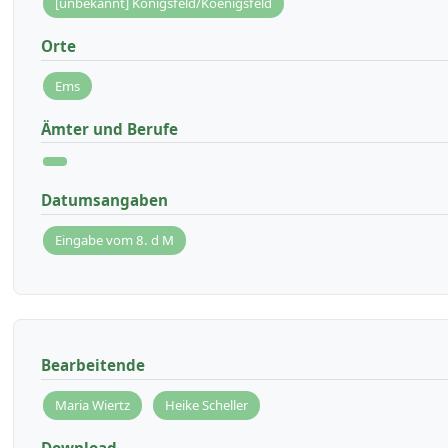
[unbekannt] Königsfeld/Koenigsfeld
Orte
Ems
Ämter und Berufe
Datumsangaben
Eingabe vom 8. d M
Bearbeitende
Maria Wiertz
Heike Scheller
Download