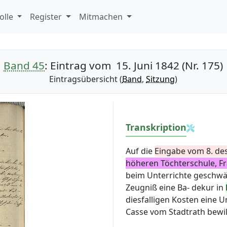
olle
Register
Mitmachen
Band 45
: Eintrag vom 15. Juni 1842 (Nr. 175)
Eintragsübersicht (
Band
,
Sitzung
)
Transkription
Auf die
Eingabe vom 8. de
höheren Töchterschule
, F
beim Unterrichte geschwä
Zeugniß eine Ba- dekur in
diesfalligen Kosten eine 
Casse vom Stadtrath bewill