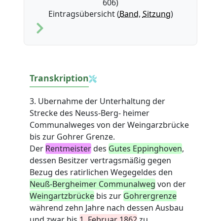
606)
Eintragsübersicht (
Band
,
Sitzung
)
Transkription
3. Ubernahme der Unterhaltung der
Strecke des Neuss-Berg- heimer
Communalweges von der Weingarzbrücke
bis zur Gohrer Grenze.
Der
Rentmeister
des
Gutes Eppinghoven
,
dessen Besitzer vertragsmäßig gegen
Bezug des ratirlichen Wegegeldes den
Neuß-Bergheimer Communalweg
von der
Weingartzbrücke
bis zur
Gohrergrenze
während zehn Jahre nach dessen Ausbau
und zwar bis
1. Februar 1862
zu