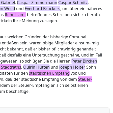
 Gabriel
,
Caspar Zimmermann
Caspar Schmitz
,
on Weed
und
Everhard Brockers
, um über ein näheres
as
Rennt- amt
betreffendes Schreiben sich zu berath-
tickeln Ihre Meinung zu sagen.
d aus welchen Gründen der bisherige Comunal
 entlaßen sein, waren obige Mitglieder einstim- mig
cht bekannt, daß er bisher pflichtwidrig gehandelt
daß desfalls eine Untersuchung geschähe, und im Fall
u gewesen, so schlügen Sie die Herren
Peter Bircken
 Stadtraths
,
Quirin Hütten
und
Joseph Holter
Sohn
ditaten für den
städtischen Empfang
vor, und
yn, daß der städtische Empfang von dem
Steuer-
 indem der Steuer-Empfang an sich selbst einen
m beschäftige.