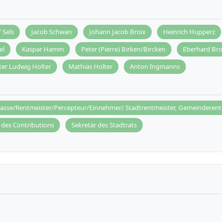
 Sels
Jacob Schwan
Johann Jacob Broix
Heinrich Hupperz
el
Kaspar Hamm
Peter (Pierre) Birken/Bircken
Eberhard Bro
ter Ludwig Holter
Mathias Holter
Anton Ingmanns
kasse/Rentmeister/Percepteur/Einnehmer/ Stadtrentmeister, Gemeinderent
des Contributions
Sekretär des Stadtrats