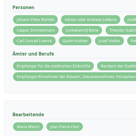
Personen
Johann Peter Rottels
Adrian oder Andreas Lelièvre
Josef
Caspar Zimmermann
[unbekannt] Bene
Theodor Gabri
Carl Conrad Loerick
Quirin Hutten
Josef Holter
Pe
Ämter und Berufe
Empfänger für die städtischen Einkünfte
Rendant der Stadt
Empfänger/Einnehmer der Steuern, Steuereinnehmer, Percepteur 
Bearbeitende
Maria Wiertz
Jean-Pierre Clert