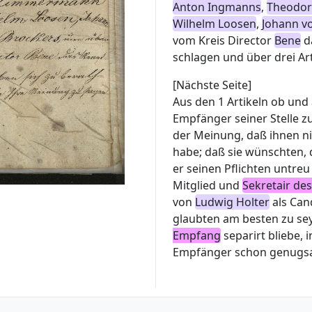
Anton Ingmanns
,
Theodor
Wilhelm Loosen
,
Johann v
vom Kreis Director
Bene
d
schlagen und über drei Ar
[Nächste Seite]
Aus den 1 Artikeln ob un
Empfänger seiner Stelle zu
der Meinung, daß ihnen ni
habe; daß sie wünschten, 
er seinen Pflichten untre
Mitglied und
Sekretair des
von
Ludwig Holter
als Can
glaubten am besten zu se
Empfang
separirt bliebe,
Empfänger schon genugsa