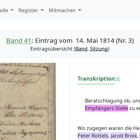
olle
Register
Mitmachen
Band 41
: Eintrag vom 14. Mai 1814 (Nr. 3)
Eintragsübersicht (
Band
,
Sitzung
)
Transkription
Beratschlagung ob, u
Empfängers Stelle
zu en
Wo zugegen waren die H
Peter Rottels,
Jacob Broix
,