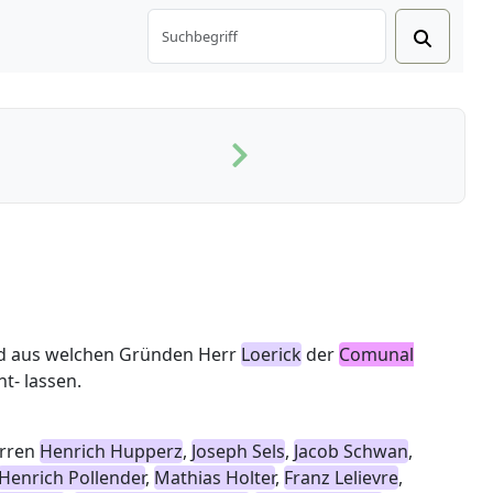
nd aus welchen Gründen Herr
Loerick
der
Comunal
t- lassen.
erren
Henrich Hupperz
,
Joseph Sels
,
Jacob Schwan
,
Henrich Pollender
,
Mathias Holter
,
Franz Lelievre
,