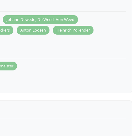
Johann Dewede, De Weed, Von Weed
ckers
Anton Loosen
Heinrich Pollender
meister