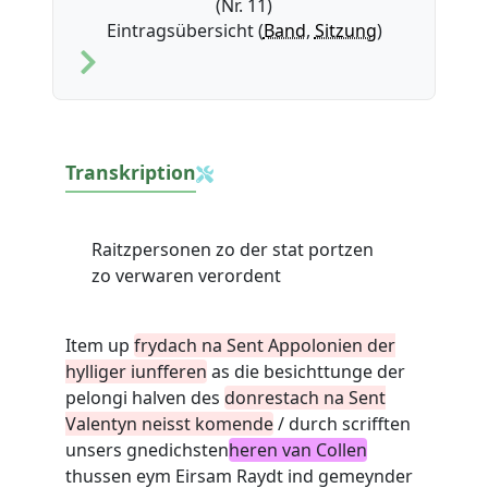
(Nr. 11)
Eintragsübersicht (
Band
,
Sitzung
)
Transkription
Raitzpersonen zo der stat portzen
zo verwaren verordent
Item up
frydach na Sent Appolonien der
hylliger iunfferen
as die besichttunge der
pelongi halven des
donrestach na Sent
Valentyn neisst komende
/ durch scrifften
unsers gnedichsten
heren van Collen
thussen eym Eirsam Raydt ind gemeynder